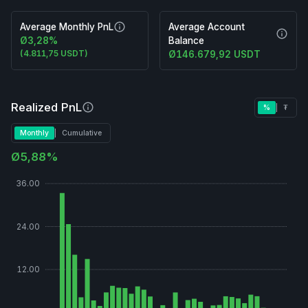
Average Monthly PnL
Average Account
Erklärung
Erkl
Ø3,28
%
Balance
Average
(
4.811,75 USDT
)
Ø146.679,92
USDT
Aver
Monthly
Acco
PnL
Bala
Realized PnL
%
|
₮
Erklärung
Realized
Monthly
|
Cumulative
PnL
Ø5,88%
36.00
24.00
12.00