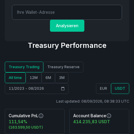
Analysieren
Treasury Performance
Treasury Trading
Treasury Reserve
All time
12M
6M
3M
11/2023 - 08/2026
EUR
USDT
Last updated: 08/09/2026, 08:38:33 UTC
Cumulative PnL
Account Balance
Erklärung
Erklärung
111,54
%
414.235,83
USDT
Cumulative
Account
(
163.599,50 USDT
)
PnL
Balance